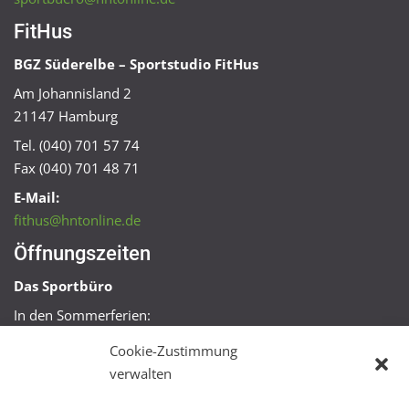
FitHus
BGZ Süderelbe – Sportstudio FitHus
Am Johannisland 2
21147 Hamburg
Tel. (040) 701 57 74
Fax (040) 701 48 71
E-Mail:
fithus@hntonline.de
Öffnungszeiten
Das Sportbüro
In den Sommerferien:
Mo, Mi + Fr 09:00 – 11:00 Uhr
Cookie-Zustimmung
Mo + Mi 16:00 – 18:00 Uhr
verwalten
FitHus