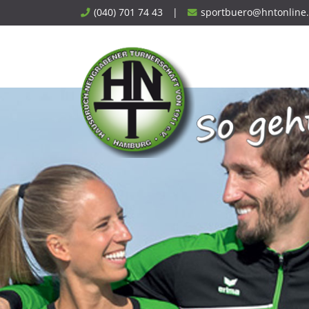
Skip
(040) 701 74 43
|
sportbuero@hntonline
to
content