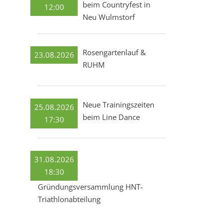
beim Countryfest in
12:00
Neu Wulmstorf
Rosengartenlauf &
23.08.2026
RUHM
Neue Trainingszeiten
25.08.2026
beim Line Dance
17:30
31.08.2026
18:30
Gründungsversammlung HNT-
Triathlonabteilung