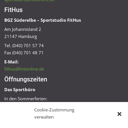
FitHus
BGZ Süderelbe – Sportstudio FitHus
Am Johannisland 2
21147 Hamburg
Tel. (040) 701 57 74
Fax (040) 701 48 71
E-Mail:
fithus@hntonline.de
Öffnungszeiten
Das Sportbüro
In den Sommerferien:
Mo, Mi + Fr 09:00 – 11:00 Uhr
Cookie-Zustimmung
Mo + Mi 16:00 – 18:00 Uhr
verwalten
FitHus