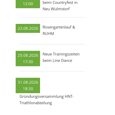
beim Countryfest in
12:00
Neu Wulmstorf
Rosengartenlauf &
23.08.2026
RUHM
Neue Trainingszeiten
25.08.2026
beim Line Dance
17:30
31.08.2026
18:30
Gründungsversammlung HNT-
Triathlonabteilung