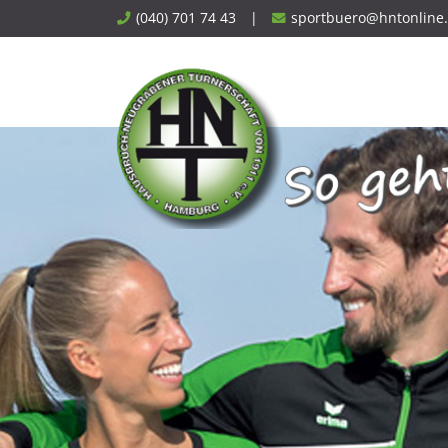
Skip
(040) 701 74 43
|
sportbuero@hntonline
to
content