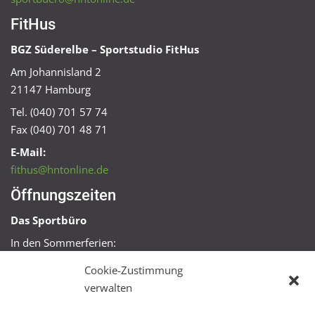
FitHus
BGZ Süderelbe – Sportstudio FitHus
Am Johannisland 2
21147 Hamburg
Tel. (040) 701 57 74
Fax (040) 701 48 71
E-Mail:
fithus@hntonline.de
Öffnungszeiten
Das Sportbüro
In den Sommerferien:
Mo, Mi + Fr 09:00 – 11:00 Uhr
Cookie-Zustimmung
Mo + Mi 16:00 – 18:00 Uhr
verwalten
FitHus