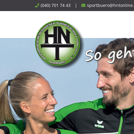
Skip
(040) 701 74 43
|
sportbuero@hntonline
to
content