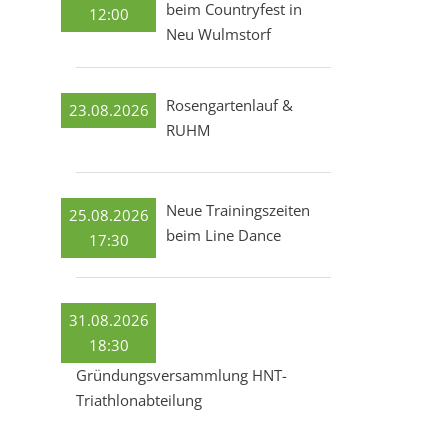
beim Countryfest in
12:00
Neu Wulmstorf
Rosengartenlauf &
23.08.2026
RUHM
Neue Trainingszeiten
25.08.2026
beim Line Dance
17:30
31.08.2026
18:30
Gründungsversammlung HNT-
Triathlonabteilung