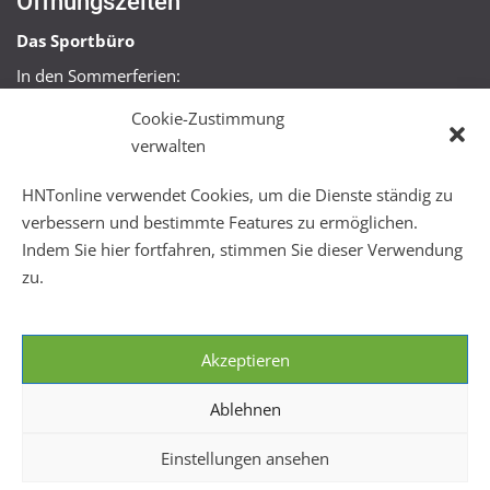
Öffnungszeiten
Das Sportbüro
In den Sommerferien:
Mo, Mi + Fr 09:00 – 11:00 Uhr
Cookie-Zustimmung
Mo + Mi 16:00 – 18:00 Uhr
verwalten
FitHus
HNTonline verwendet Cookies, um die Dienste ständig zu
Mo – Fr 08:00 – 22:00 Uhr
verbessern und bestimmte Features zu ermöglichen.
Sa + So 10:00 – 18:00 Uhr
Indem Sie hier fortfahren, stimmen Sie dieser Verwendung
zu.
Akzeptieren
Ablehnen
Einstellungen ansehen