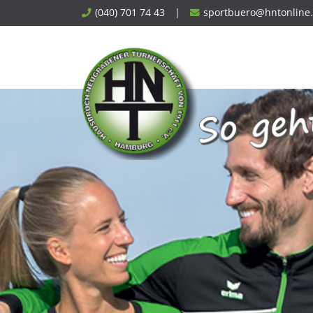
Skip
(040) 701 74 43
|
sportbuero@hntonline
to
content