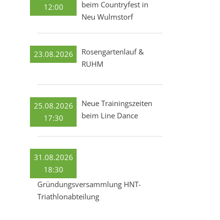
beim Countryfest in
12:00
Neu Wulmstorf
Rosengartenlauf &
23.08.2026
RUHM
Neue Trainingszeiten
25.08.2026
beim Line Dance
17:30
31.08.2026
18:30
Gründungsversammlung HNT-
Triathlonabteilung