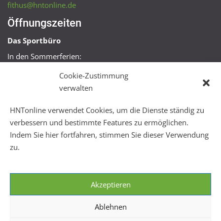
fithus@hntonline.de
Öffnungszeiten
Das Sportbüro
In den Sommerferien:
Mo, Mi + Fr 09:00 – 11:00 Uhr
Cookie-Zustimmung
Mo + Mi 16:00 – 18:00 Uhr
verwalten
FitHus
HNTonline verwendet Cookies, um die Dienste ständig zu
Mo – Fr 08:00 – 22:00 Uhr
verbessern und bestimmte Features zu ermöglichen.
Sa + So 10:00 – 18:00 Uhr
Indem Sie hier fortfahren, stimmen Sie dieser Verwendung
zu.
Akzeptieren
Ablehnen