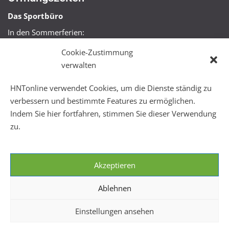
Das Sportbüro
In den Sommerferien:
Mo, Mi + Fr 09:00 – 11:00 Uhr
Cookie-Zustimmung
Mo + Mi 16:00 – 18:00 Uhr
verwalten
FitHus
HNTonline verwendet Cookies, um die Dienste ständig zu
Mo – Fr 08:00 – 22:00 Uhr
verbessern und bestimmte Features zu ermöglichen.
Sa + So 10:00 – 18:00 Uhr
Indem Sie hier fortfahren, stimmen Sie dieser Verwendung
zu.
Akzeptieren
Ablehnen
Einstellungen ansehen