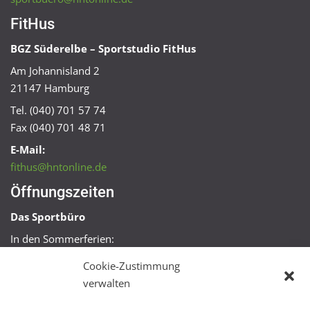
FitHus
BGZ Süderelbe – Sportstudio FitHus
Am Johannisland 2
21147 Hamburg
Tel. (040) 701 57 74
Fax (040) 701 48 71
E-Mail:
fithus@hntonline.de
Öffnungszeiten
Das Sportbüro
In den Sommerferien:
Mo, Mi + Fr 09:00 – 11:00 Uhr
Cookie-Zustimmung
Mo + Mi 16:00 – 18:00 Uhr
verwalten
FitHus