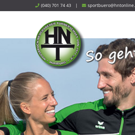
Skip
(040) 701 74 43
|
sportbuero@hntonline
to
content