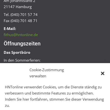
Am Johannisland 2
21147 Hamburg
Tel. (040) 701 57 74
Fax (040) 701 48 71
E-Mail:
fithus@hntonline.de
Öffnungszeiten
Das Sportbüro
In den Sommerferien:
Mo, Mi + Fr 09:00 – 11:00 Uhr
Cookie-Zustimmung
Mo + Mi 16:00 – 18:00 Uhr
verwalten
FitHus
HNTonline verwendet Cookies, um die Dienste ständig zu
Mo – Fr 08:00 – 22:00 Uhr
verbessern und bestimmte Features zu ermöglichen.
Sa + So 10:00 – 18:00 Uhr
Indem Sie hier fortfahren, stimmen Sie dieser Verwendung
zu.