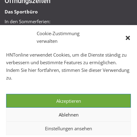
Öffnungszeiten
Das Sportbüro
In den Sommerferien:
Mo, Mi + Fr 09:00 – 11:00 Uhr
Cookie-Zustimmung
Mo + Mi 16:00 – 18:00 Uhr
verwalten
FitHus
HNTonline verwendet Cookies, um die Dienste ständig zu
Mo – Fr 08:00 – 22:00 Uhr
verbessern und bestimmte Features zu ermöglichen.
Sa + So 10:00 – 18:00 Uhr
Indem Sie hier fortfahren, stimmen Sie dieser Verwendung
zu.
Akzeptieren
Ablehnen
Einstellungen ansehen