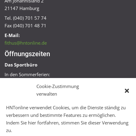
Am Johannisland 2
21147 Hamburg
Tel. (040) 701 57 74
Fax (040) 701 48 71
E-Mail:
fithus@hntonline.de
Öffnungszeiten
Das Sportbüro
In den Sommerferien:
Mo, Mi + Fr 09:00 – 11:00 Uhr
Cookie-Zustimmung
Mo + Mi 16:00 – 18:00 Uhr
verwalten
FitHus
HNTonline verwendet Cookies, um die Dienste ständig zu
Mo – Fr 08:00 – 22:00 Uhr
verbessern und bestimmte Features zu ermöglichen.
Sa + So 10:00 – 18:00 Uhr
Indem Sie hier fortfahren, stimmen Sie dieser Verwendung
zu.