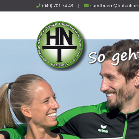
Skip
(040) 701 74 43
|
sportbuero@hntonline
to
content