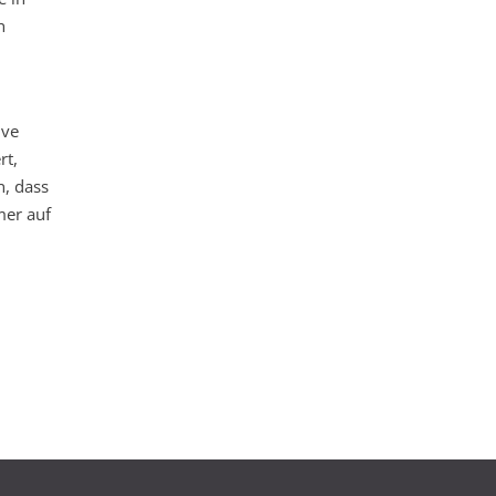
h
ive
rt,
n, dass
mer auf