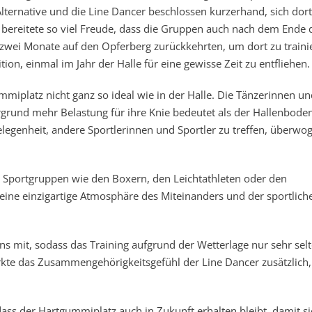
lternative und die Line Dancer beschlossen kurzerhand, sich dort
 bereitete so viel Freude, dass die Gruppen auch nach dem Ende 
 zwei Monate auf den Opferberg zurückkehrten, um dort zu traini
ion, einmal im Jahr der Halle für eine gewisse Zeit zu entfliehen.
miplatz nicht ganz so ideal wie in der Halle. Die Tänzerinnen un
rgrund mehr Belastung für ihre Knie bedeutet als der Hallenboden
egenheit, andere Sportlerinnen und Sportler zu treffen, überwo
 Sportgruppen wie den Boxern, den Leichtathleten oder den
ft eine einzigartige Atmosphäre des Miteinanders und der sportlich
ns mit, sodass das Training aufgrund der Wetterlage nur sehr sel
rkte das Zusammengehörigkeitsgefühl der Line Dancer zusätzlich,
 dass der Hartgummiplatz auch in Zukunft erhalten bleibt, damit si