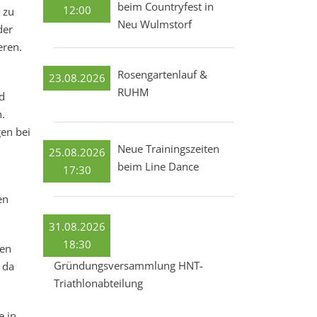
beim Countryfest in
12:00
 zu
Neu Wulmstorf
der
eren.
Rosengartenlauf &
23.08.2026
RUHM
d
.
gen bei
Neue Trainingszeiten
25.08.2026
beim Line Dance
17:30
en
31.08.2026
18:30
ten
Gründungsversammlung HNT-
 da
Triathlonabteilung
e in