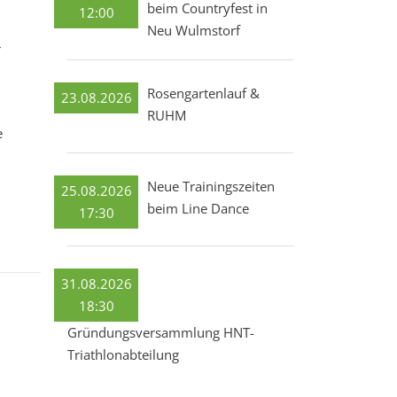
beim Countryfest in
12:00
Neu Wulmstorf
r
Rosengartenlauf &
23.08.2026
RUHM
e
Neue Trainingszeiten
25.08.2026
beim Line Dance
17:30
31.08.2026
18:30
Gründungsversammlung HNT-
Triathlonabteilung