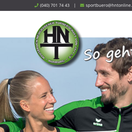
Skip
(040) 701 74 43
|
sportbuero@hntonline
to
content