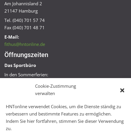
Am Johannisland 2
21147 Hamburg
Tel. (040) 701 57 74
Fax (040) 701 48 71
E-Mail:
fithus@hntonline.de
Öffnungszeiten
Das Sportbüro
In den Sommerferien:
Mo, Mi + Fr 09:00 – 11:00 Uhr
Cookie-Zustimmung
Mo + Mi 16:00 – 18:00 Uhr
verwalten
FitHus
HNTonline verwendet Cookies, um die Dienste ständig zu
Mo – Fr 08:00 – 22:00 Uhr
verbessern und bestimmte Features zu ermöglichen.
Sa + So 10:00 – 18:00 Uhr
Indem Sie hier fortfahren, stimmen Sie dieser Verwendung
zu.