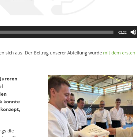
02:22
ten sich aus. Der Beitrag unserer Abteilung wurde
mit dem ersten 
 Juroren
el
den
ik konnte
tkonzept,
ngs die