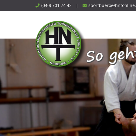
Skip
(040) 701 74 43
|
sportbuero@hntonline
to
content