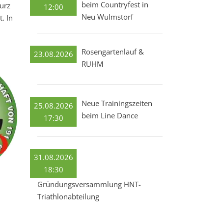
beim Countryfest in
urz
12:00
Neu Wulmstorf
. In
Rosengartenlauf &
23.08.2026
RUHM
Neue Trainingszeiten
25.08.2026
beim Line Dance
17:30
31.08.2026
18:30
Gründungsversammlung HNT-
Triathlonabteilung