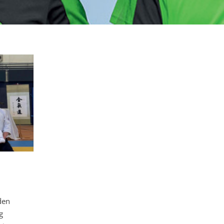
den
g