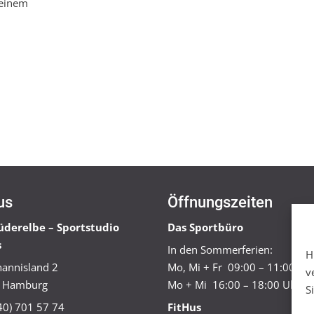
seinem
us
Öffnungszeiten
üderelbe – Sportstudio
Das Sportbüro
s
In den Sommerferien:
H
annisland 2
Mo, Mi + Fr 09:00 – 11:00 Uh
v
 Hamburg
Mo + Mi 16:00 – 18:00 Uhr
S
040) 701 57 74
FitHus