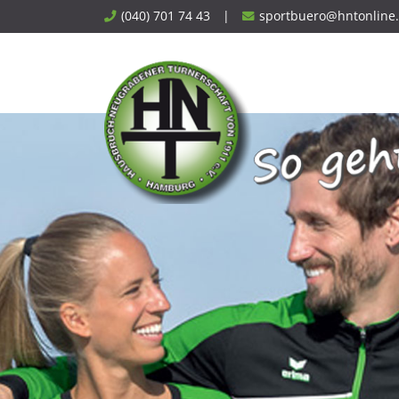
Skip
(040) 701 74 43
|
sportbuero@hntonline
to
content