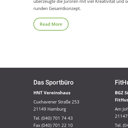
überzeugte die Juroren mit viel Kreativität und 
runden Gesamtkonzept.
Read More
Das Sportbüro
FitH
HNT Vereinshaus
BGZ S
FitHu
Cuxhavener Straße 253
21149 Hamburg
Am Joh
21147
Tel. (040) 701 74 43
Fax (040) 701 22 10
Tel. (