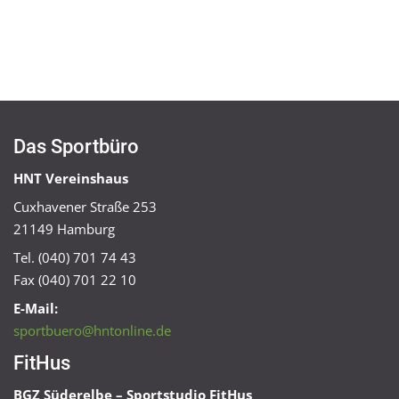
Das Sportbüro
HNT Vereinshaus
Cuxhavener Straße 253
21149 Hamburg
Tel. (040) 701 74 43
Fax (040) 701 22 10
E-Mail:
sportbuero@hntonline.de
FitHus
BGZ Süderelbe – Sportstudio FitHus