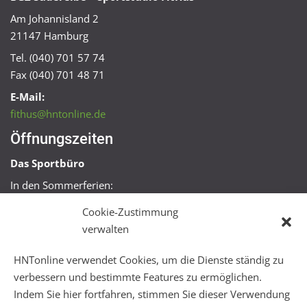
Am Johannisland 2
21147 Hamburg
Tel. (040) 701 57 74
Fax (040) 701 48 71
E-Mail:
fithus@hntonline.de
Öffnungszeiten
Das Sportbüro
In den Sommerferien:
Mo, Mi + Fr 09:00 – 11:00 Uhr
Cookie-Zustimmung
Mo + Mi 16:00 – 18:00 Uhr
verwalten
FitHus
HNTonline verwendet Cookies, um die Dienste ständig zu
Mo – Fr 08:00 – 22:00 Uhr
verbessern und bestimmte Features zu ermöglichen.
Sa + So 10:00 – 18:00 Uhr
Indem Sie hier fortfahren, stimmen Sie dieser Verwendung