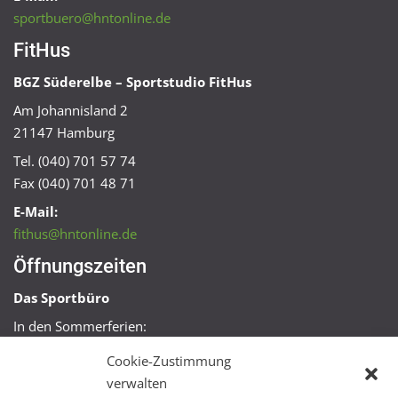
sportbuero@hntonline.de
FitHus
BGZ Süderelbe – Sportstudio FitHus
Am Johannisland 2
21147 Hamburg
Tel. (040) 701 57 74
Fax (040) 701 48 71
E-Mail:
fithus@hntonline.de
Öffnungszeiten
Das Sportbüro
In den Sommerferien:
Mo, Mi + Fr 09:00 – 11:00 Uhr
Cookie-Zustimmung
Mo + Mi 16:00 – 18:00 Uhr
verwalten