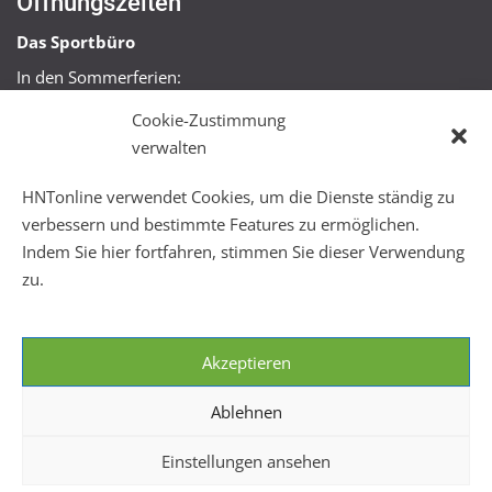
Öffnungszeiten
Das Sportbüro
In den Sommerferien:
Mo, Mi + Fr 09:00 – 11:00 Uhr
Cookie-Zustimmung
Mo + Mi 16:00 – 18:00 Uhr
verwalten
FitHus
HNTonline verwendet Cookies, um die Dienste ständig zu
Mo – Fr 08:00 – 22:00 Uhr
verbessern und bestimmte Features zu ermöglichen.
Sa + So 10:00 – 18:00 Uhr
Indem Sie hier fortfahren, stimmen Sie dieser Verwendung
zu.
Akzeptieren
Ablehnen
Einstellungen ansehen