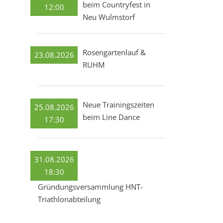
beim Countryfest in
12:00
Neu Wulmstorf
Rosengartenlauf &
23.08.2026
RUHM
Neue Trainingszeiten
25.08.2026
beim Line Dance
17:30
31.08.2026
18:30
Gründungsversammlung HNT-
Triathlonabteilung