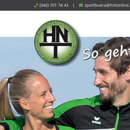
Skip
(040) 701 74 43
|
sportbuero@hntonline
to
content