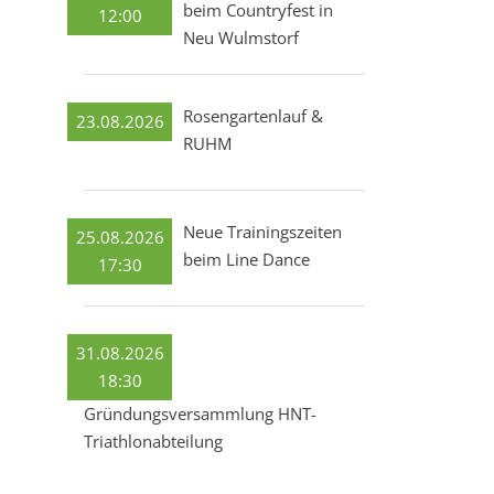
beim Countryfest in
12:00
Neu Wulmstorf
Rosengartenlauf &
23.08.2026
RUHM
Neue Trainingszeiten
25.08.2026
beim Line Dance
17:30
31.08.2026
18:30
Gründungsversammlung HNT-
Triathlonabteilung