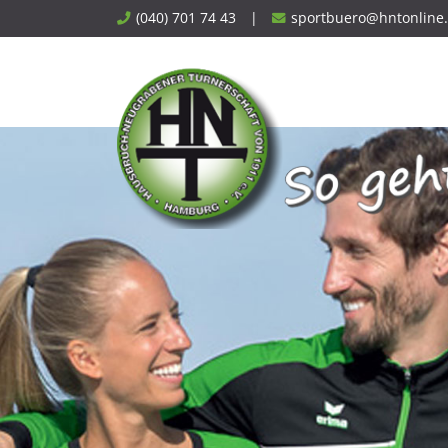
Skip
(040) 701 74 43
|
sportbuero@hntonline
to
content