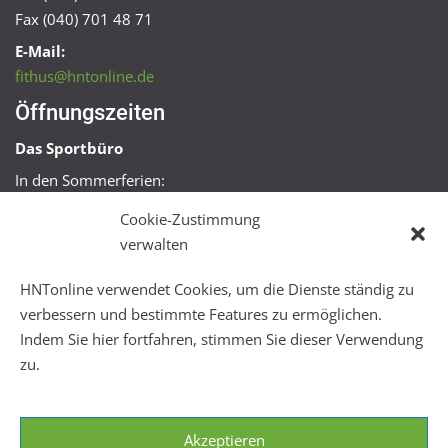
Fax (040) 701 48 71
E-Mail:
fithus@hntonline.de
Öffnungszeiten
Das Sportbüro
In den Sommerferien:
Mo, Mi + Fr 09:00 – 11:00 Uhr
Cookie-Zustimmung
Mo + Mi 16:00 – 18:00 Uhr
verwalten
FitHus
HNTonline verwendet Cookies, um die Dienste ständig zu
Mo – Fr 08:00 – 22:00 Uhr
verbessern und bestimmte Features zu ermöglichen.
Sa + So 10:00 – 18:00 Uhr
Indem Sie hier fortfahren, stimmen Sie dieser Verwendung
zu.
Akzeptieren