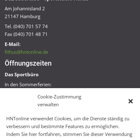
Am Johannisland 2
21147 Hamburg
Tel. (040) 701 57 74
Fax (040) 701 48 71
E-Mail:
fithus@hntonline.de
Öffnungszeiten
Das Sportbüro
In den Sommerferien:
Mo, Mi + Fr 09:00 – 11:00 Uhr
Cookie-Zustimmung
Mo + Mi 16:00 – 18:00 Uhr
verwalten
FitHus
HNTonline verwendet Cookies, um die Dienste ständig zu
Mo – Fr 08:00 – 22:00 Uhr
verbessern und bestimmte Features zu ermöglichen.
Sa + So 10:00 – 18:00 Uhr
Indem Sie hier fortfahren, stimmen Sie dieser Verwendung