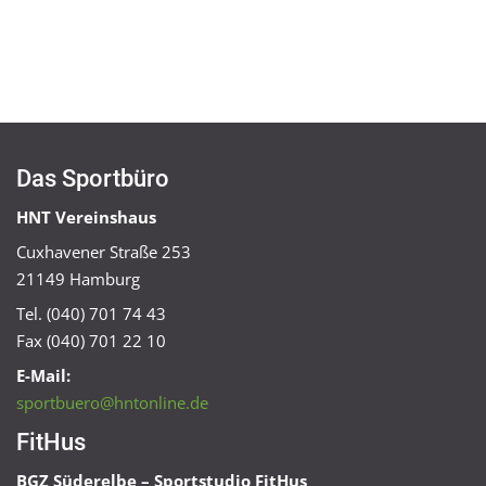
Das Sportbüro
HNT Vereinshaus
Cuxhavener Straße 253
21149 Hamburg
Tel. (040) 701 74 43
Fax (040) 701 22 10
E-Mail:
sportbuero@hntonline.de
FitHus
BGZ Süderelbe – Sportstudio FitHus