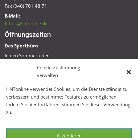
Fax (040) 701 48 71
E-Mail:
fithus@hntonline.de
Öffnungszeiten
Das Sportbüro
In den Sommerferien:
Mo, Mi + Fr 09:00 – 11:00 Uhr
Cookie-Zustimmung
Mo + Mi 16:00 – 18:00 Uhr
verwalten
FitHus
HNTonline verwendet Cookies, um die Dienste ständig zu
Mo – Fr 08:00 – 22:00 Uhr
verbessern und bestimmte Features zu ermöglichen.
Sa + So 10:00 – 18:00 Uhr
Indem Sie hier fortfahren, stimmen Sie dieser Verwendung
zu.
Akzeptieren