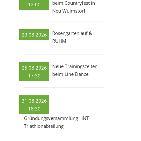
beim Countryfest in
12:00
Neu Wulmstorf
Rosengartenlauf &
23.08.2026
RUHM
Neue Trainingszeiten
25.08.2026
beim Line Dance
17:30
31.08.2026
18:30
Gründungsversammlung HNT-
Triathlonabteilung