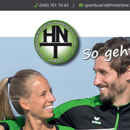
Skip
(040) 701 74 43
|
sportbuero@hntonline
to
content