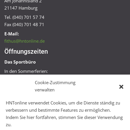
Am Johannisland 2
21147 Hamburg
Tel. (040) 701 57 74
Fax (040) 701 48 71
E-Mail:
fithus@hntonline.de
Öffnungszeiten
Das Sportbüro
In den Sommerferien:
Mo, Mi + Fr 09:00 – 11:00 Uhr
Cookie-Zustimmung
Mo + Mi 16:00 – 18:00 Uhr
verwalten
FitHus
HNTonline verwendet Cookies, um die Dienste ständig zu
Mo – Fr 08:00 – 22:00 Uhr
verbessern und bestimmte Features zu ermöglichen.
Sa + So 10:00 – 18:00 Uhr
Indem Sie hier fortfahren, stimmen Sie dieser Verwendung
zu.