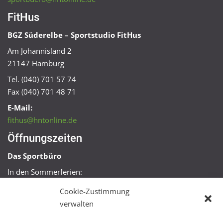
FitHus
BGZ Süderelbe – Sportstudio FitHus
Am Johannisland 2
21147 Hamburg
Tel. (040) 701 57 74
Fax (040) 701 48 71
E-Mail:
fithus@hntonline.de
Öffnungszeiten
Das Sportbüro
In den Sommerferien:
Mo, Mi + Fr 09:00 – 11:00 Uhr
Cookie-Zustimmung
Mo + Mi 16:00 – 18:00 Uhr
verwalten
FitHus