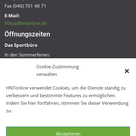
Fax (040) 701 48 71
E-Mail:
fithus@hntonline.de
Öffnungszeiten
Das Sportbüro
In den Sommerferien:
Mo, Mi + Fr 09:00 – 11:00 Uhr
Cookie-Zustimmung
Mo + Mi 16:00 – 18:00 Uhr
verwalten
FitHus
HNTonline verwendet Cookies, um die Dienste ständig zu
Mo – Fr 08:00 – 22:00 Uhr
verbessern und bestimmte Features zu ermöglichen.
Sa + So 10:00 – 18:00 Uhr
Indem Sie hier fortfahren, stimmen Sie dieser Verwendung
zu.
Akzeptieren