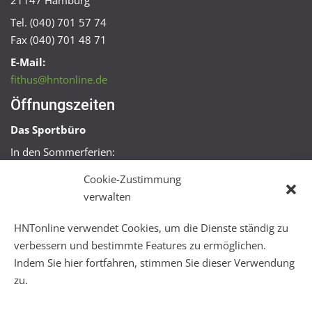
21147 Hamburg
Tel. (040) 701 57 74
Fax (040) 701 48 71
E-Mail:
fithus@hntonline.de
Öffnungszeiten
Das Sportbüro
In den Sommerferien:
Mo, Mi + Fr 09:00 – 11:00 Uhr
Cookie-Zustimmung
Mo + Mi 16:00 – 18:00 Uhr
verwalten
FitHus
HNTonline verwendet Cookies, um die Dienste ständig zu
Mo – Fr 08:00 – 22:00 Uhr
verbessern und bestimmte Features zu ermöglichen.
Sa + So 10:00 – 18:00 Uhr
Indem Sie hier fortfahren, stimmen Sie dieser Verwendung
zu.