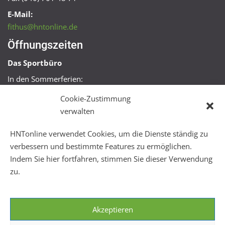
E-Mail:
fithus@hntonline.de
Öffnungszeiten
Das Sportbüro
In den Sommerferien:
Mo, Mi + Fr 09:00 – 11:00 Uhr
Cookie-Zustimmung
Mo + Mi 16:00 – 18:00 Uhr
verwalten
FitHus
HNTonline verwendet Cookies, um die Dienste ständig zu
Mo – Fr 08:00 – 22:00 Uhr
verbessern und bestimmte Features zu ermöglichen.
Sa + So 10:00 – 18:00 Uhr
Indem Sie hier fortfahren, stimmen Sie dieser Verwendung
zu.
Akzeptieren