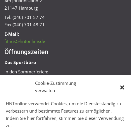
Am Johannisland 2
21147 Hamburg
Tel. (040) 701 57 74
Fax (040) 701 48 71
E-Mail:
fithus@hntonline.de
Öffnungszeiten
Das Sportbüro
In den Sommerferien:
Mo, Mi + Fr 09:00 – 11:00 Uhr
Cookie-Zustimmung
Mo + Mi 16:00 – 18:00 Uhr
verwalten
FitHus
HNTonline verwendet Cookies, um die Dienste ständig zu
Mo – Fr 08:00 – 22:00 Uhr
verbessern und bestimmte Features zu ermöglichen.
Sa + So 10:00 – 18:00 Uhr
Indem Sie hier fortfahren, stimmen Sie dieser Verwendung
zu.