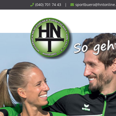
Skip
(040) 701 74 43
|
sportbuero@hntonline
to
content