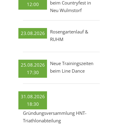
beim Countryfest in
12:00
Neu Wulmstorf
Rosengartenlauf &
23.08.2026
RUHM
Neue Trainingszeiten
25.08.2026
beim Line Dance
17:30
31.08.2026
18:30
Gründungsversammlung HNT-
Triathlonabteilung