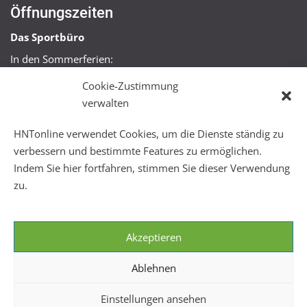
Öffnungszeiten
Das Sportbüro
In den Sommerferien:
Mo, Mi + Fr 09:00 – 11:00 Uhr
Cookie-Zustimmung
Mo + Mi 16:00 – 18:00 Uhr
verwalten
FitHus
HNTonline verwendet Cookies, um die Dienste ständig zu
Mo – Fr 08:00 – 22:00 Uhr
verbessern und bestimmte Features zu ermöglichen.
Sa + So 10:00 – 18:00 Uhr
Indem Sie hier fortfahren, stimmen Sie dieser Verwendung
zu.
Akzeptieren
Ablehnen
Einstellungen ansehen