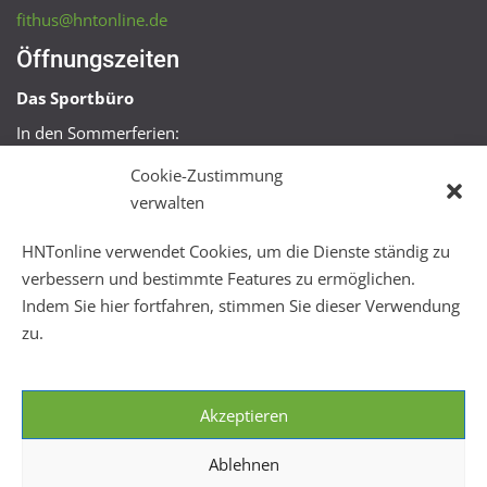
fithus@hntonline.de
Öffnungszeiten
Das Sportbüro
In den Sommerferien:
Mo, Mi + Fr 09:00 – 11:00 Uhr
Cookie-Zustimmung
Mo + Mi 16:00 – 18:00 Uhr
verwalten
FitHus
HNTonline verwendet Cookies, um die Dienste ständig zu
Mo – Fr 08:00 – 22:00 Uhr
verbessern und bestimmte Features zu ermöglichen.
Sa + So 10:00 – 18:00 Uhr
Indem Sie hier fortfahren, stimmen Sie dieser Verwendung
zu.
Akzeptieren
Ablehnen