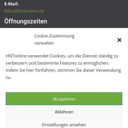
E-Mail:
fithus@hntonline.de
Öffnungszeiten
Das Sportbüro
Cookie-Zustimmung
In den Sommerferien:
verwalten
Mo, Mi + Fr 09:00 – 11:00 Uhr
Mo + Mi 16:00 – 18:00 Uhr
HNTonline verwendet Cookies, um die Dienste ständig zu
verbessern und bestimmte Features zu ermöglichen.
FitHus
Indem Sie hier fortfahren, stimmen Sie dieser Verwendung
Mo – Fr 08:00 – 22:00 Uhr
zu.
Sa + So 10:00 – 18:00 Uhr
Akzeptieren
Ablehnen
Einstellungen ansehen