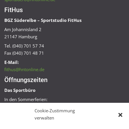
FitHus
BGZ Süderelbe – Sportstudio FitHus
Am Johannisland 2
21147 Hamburg
Tel. (040) 701 57 74
Fax (040) 701 48 71
E-Mail:
fithus@hntonline.de
Öffnungszeiten
Das Sportbüro
In den Sommerferien:
Mo, Mi + Fr 09:00 – 11:00 Uhr
Cookie-Zustimmung
Mo + Mi 16:00 – 18:00 Uhr
verwalten
FitHus