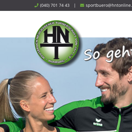
Skip
(040) 701 74 43
|
sportbuero@hntonline
to
content