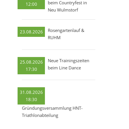
beim Countryfest in
12:00
Neu Wulmstorf
Rosengartenlauf &
23.08.2026
RUHM
Neue Trainingszeiten
25.08.2026
beim Line Dance
17:30
31.08.2026
18:30
Gründungsversammlung HNT-
Triathlonabteilung