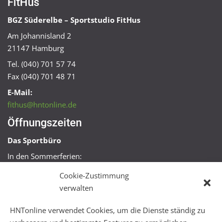
FitHus
BGZ Süderelbe – Sportstudio FitHus
Am Johannisland 2
21147 Hamburg
Tel. (040) 701 57 74
Fax (040) 701 48 71
E-Mail:
fithus@hntonline.de
Öffnungszeiten
Das Sportbüro
In den Sommerferien:
Mo, Mi + Fr 09:00 – 11:00 Uhr
Cookie-Zustimmung
Mo + Mi 16:00 – 18:00 Uhr
verwalten
FitHus
HNTonline verwendet Cookies, um die Dienste ständig zu
Mo – Fr 08:00 – 22:00 Uhr