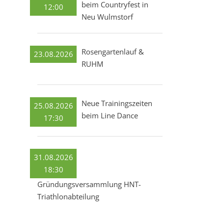
beim Countryfest in
12:00
Neu Wulmstorf
Rosengartenlauf &
23.08.2026
RUHM
Neue Trainingszeiten
25.08.2026
beim Line Dance
17:30
31.08.2026
18:30
Gründungsversammlung HNT-
Triathlonabteilung