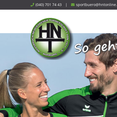
Skip
(040) 701 74 43
|
sportbuero@hntonline
to
content