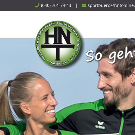
Skip
(040) 701 74 43
|
sportbuero@hntonline
to
content