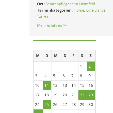
Ort:
Senirenpflegeheim Heimfeld
Terminkategorien:
Home
,
Line Dance
,
Tanzen
Mehr erfahren >>
M
D
M
D
F
S
S
1
2
3
4
5
6
7
8
9
10
11
12
13
14
15
16
17
18
19
20
21
22
23
24
25
26
27
28
29
30