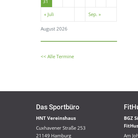
31
« Juli
Sep. »
August 2026
<< Alle Termine
Das Sportbüro
FitH
HNT Vereinshaus
BGZ S
FitHu
Cuxhavener Straße 253
21149 Hamburg
Am Joh