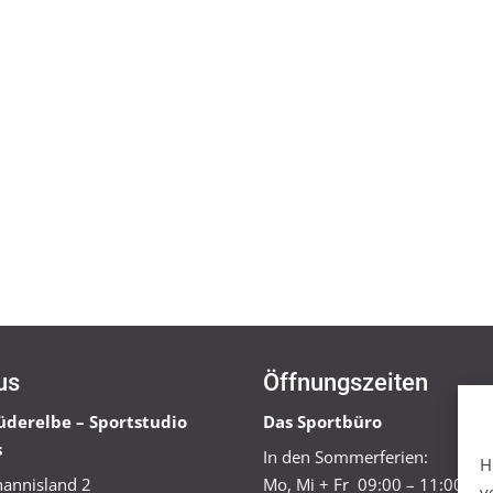
us
Öffnungszeiten
üderelbe – Sportstudio
Das Sportbüro
s
In den Sommerferien:
H
annisland 2
Mo, Mi + Fr 09:00 – 11:00 Uh
v