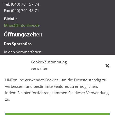
Tel. (040) 701 57 74
Fax (040) 701 48 71
E-Mail:
fithus@hntonline.de
Öffnungszeiten
Das Sportbüro
In den Sommerferien:
Mo, Mi + Fr 09:00 – 11:00 Uhr
Cookie-Zustimmung
Mo + Mi 16:00 – 18:00 Uhr
verwalten
FitHus
HNTonline verwendet Cookies, um die Dienste ständig zu
Mo – Fr 08:00 – 22:00 Uhr
verbessern und bestimmte Features zu ermöglichen.
Sa + So 10:00 – 18:00 Uhr
Indem Sie hier fortfahren, stimmen Sie dieser Verwendung
zu.