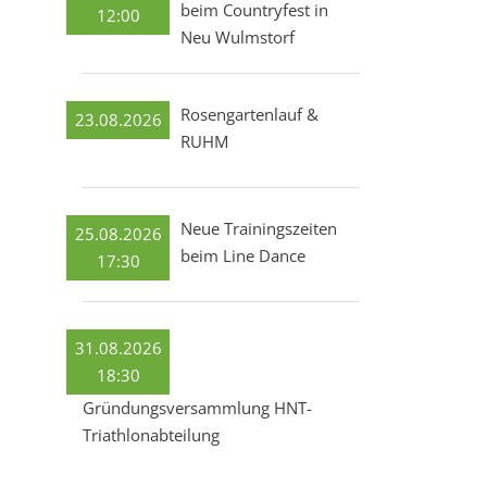
beim Countryfest in
12:00
Neu Wulmstorf
Rosengartenlauf &
23.08.2026
RUHM
Neue Trainingszeiten
25.08.2026
beim Line Dance
17:30
31.08.2026
18:30
Gründungsversammlung HNT-
Triathlonabteilung