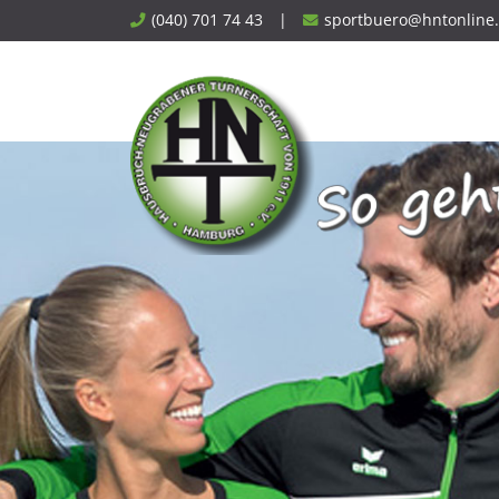
Skip
(040) 701 74 43
|
sportbuero@hntonline
to
content