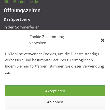
fithus@hntonline.de
Öffnungszeiten
Das Sportbüro
In den Sommerferien:
Mo, Mi + Fr 09:00 – 11:00 Uhr
Cookie-Zustimmung
Mo + Mi 16:00 – 18:00 Uhr
verwalten
FitHus
HNTonline verwendet Cookies, um die Dienste ständig zu
Mo – Fr 08:00 – 22:00 Uhr
verbessern und bestimmte Features zu ermöglichen.
Sa + So 10:00 – 18:00 Uhr
Indem Sie hier fortfahren, stimmen Sie dieser Verwendung
zu.
Akzeptieren
Ablehnen