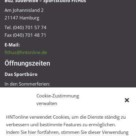
BGZ Süderelbe – Sportstudio FitHus
Am Johannisland 2
21147 Hamburg
Tel. (040) 701 57 74
Fax (040) 701 48 71
E-Mail:
fithus@hntonline.de
Öffnungszeiten
Das Sportbüro
In den Sommerferien:
Mo, Mi + Fr 09:00 – 11:00 Uhr
Cookie-Zustimmung
Mo + Mi 16:00 – 18:00 Uhr
verwalten
FitHus
HNTonline verwendet Cookies, um die Dienste ständig zu
Mo – Fr 08:00 – 22:00 Uhr
verbessern und bestimmte Features zu ermöglichen.
Sa + So 10:00 – 18:00 Uhr
Indem Sie hier fortfahren, stimmen Sie dieser Verwendung