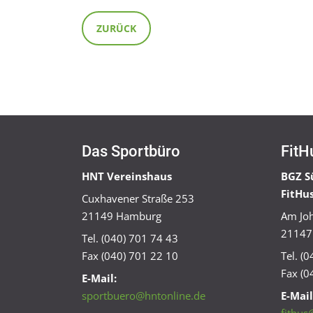
ZURÜCK
Das Sportbüro
FitH
HNT Vereinshaus
BGZ S
FitHu
Cuxhavener Straße 253
21149 Hamburg
Am Joh
21147
Tel. (040) 701 74 43
Fax (040) 701 22 10
Tel. (
Fax (0
E-Mail:
sportbuero@hntonline.de
E-Mail