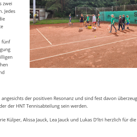
s zwei
. Jedes
die
te
 fünf
ügung
lligen
chen
und
n angesichts der positiven Resonanz und sind fest davon überzeug
eder der HNT Tennisabteilung sein werden.
 Külper, Alissa Jauck, Lea Jauck und Lukas D‘ltri herzlich für die