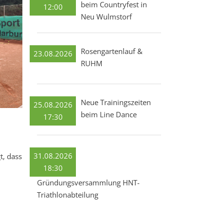
beim Countryfest in
12:00
Neu Wulmstorf
Rosengartenlauf &
23.08.2026
RUHM
Neue Trainingszeiten
25.08.2026
beim Line Dance
17:30
31.08.2026
t, dass
18:30
Gründungsversammlung HNT-
Triathlonabteilung