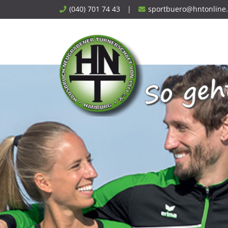
Skip
(040) 701 74 43
|
sportbuero@hntonline
to
content