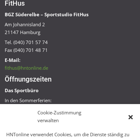
FitHus
BGZ Süderelbe – Sportstudio FitHus
Am Johannisland 2
21147 Hamburg
Tel. (040) 701 57 74
Fax (040) 701 48 71
E-Mail:
fithus@hntonline.de
Öffnungszeiten
Das Sportbüro
In den Sommerferien:
Mo, Mi + Fr 09:00 – 11:00 Uhr
Cookie-Zustimmung
Mo + Mi 16:00 – 18:00 Uhr
verwalten
FitHus
HNTonline verwendet Cookies, um die Dienste ständig zu
Mo – Fr 08:00 – 22:00 Uhr